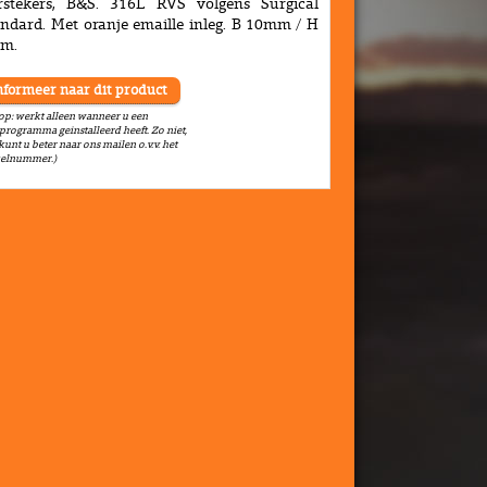
rstekers, B&S. 316L RVS volgens Surgical
ndard. Met oranje emaille inleg. B 10mm / H
m.
nformeer naar dit product
 op: werkt alleen wanneer u een
programma geinstalleerd heeft. Zo niet,
kunt u beter naar ons mailen o.v.v. het
kelnummer.)