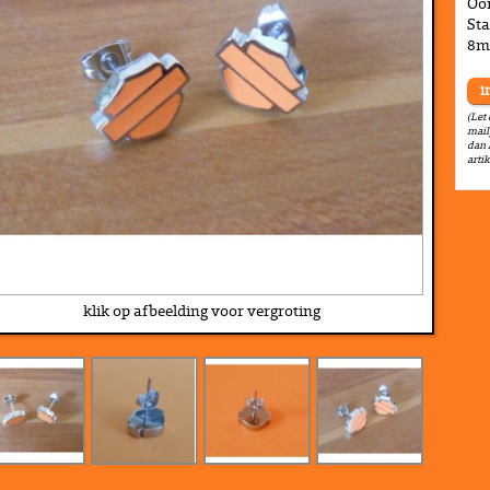
Oo
Sta
8m
i
(Let
mail
dan 
arti
klik op afbeelding voor vergroting