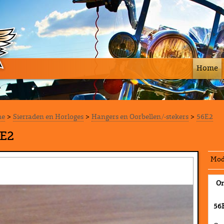
Home
me
>
Sierraden en Horloges
>
Hangers en Oorbellen/-stekers
>
56E2
E2
Mod
Om
56