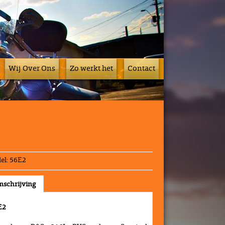
Wij Over Ons
Zo werkt het
Contact
el:
56E2
schrijving
E2